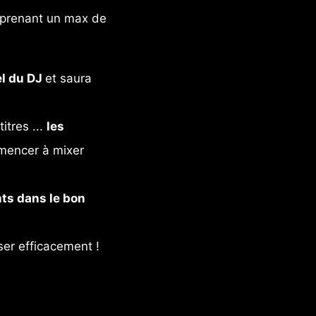
prenant un max de 
l du DJ 
et saura 
tres ... 
les 
encer à mixer 
s dans le bon 
ser efficacement !