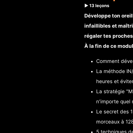
▶️ 13 leçons
Développe ton oreil
infaillibles et maît
régaler tes proches 
À la fin de ce modul
Comment dévelo
La méthode IN/
heures et évite
La stratégie "Mi
n'importe quel
Le secret des 
morceaux à 12
5 techniques de 