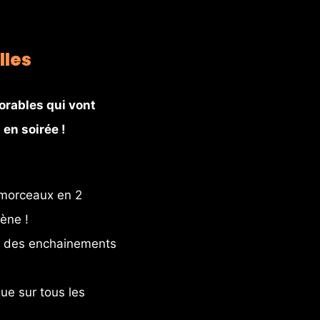
lles
orables qui vont 
en soirée !
morceaux en 2 
cène !
r des enchainements 
ue sur tous les 