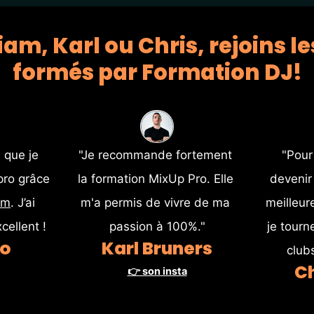
m, Karl ou Chris, rejoins le
formés par Formation DJ!
 que je 
"Je recommande fortement 
"Pour
ro grâce 
la formation MixUp Pro. Elle 
devenir 
om
. J’ai 
m'a permis de vivre de ma 
meilleur
cellent !
passion à 100%."
je tourn
lo
Karl Bruners
club
Ch
👉 son insta