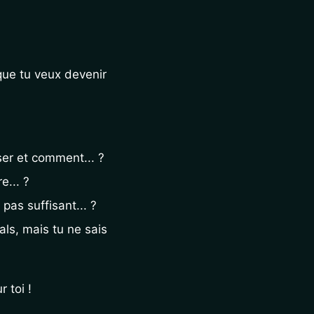
que tu veux devenir 
ser et comment... ?
e... ?
pas suffisant... ?
ls, mais tu ne sais 
 toi !