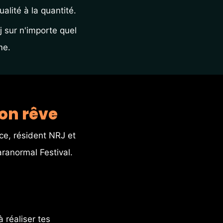
lité à la quantité.
 sur n'importe quel 
me.
ton rêve
e, résident NRJ et 
ranormal Festival. 
réaliser tes 