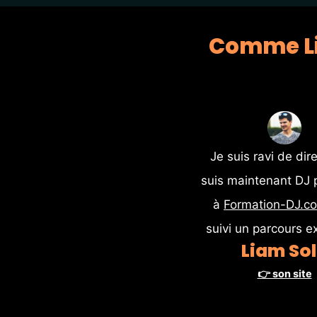
Comme Lia
Je suis ravi de dire
suis maintenant DJ p
à 
Formation-DJ.c
suivi un parcours ex
Liam So
👉 son site