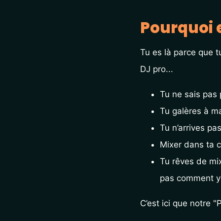
Pourquoi es
Tu es là parce que t
DJ pro... 
Tu ne sais pas
Tu galères à ma
Tu n’arrives pa
Mixer dans ta c
Tu rêves de mix
pas comment y a
C’est ici que notre "