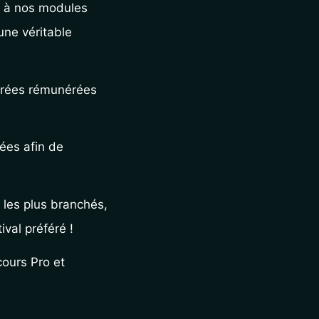
e à nos modules 
ne véritable 
irées rémunérées 
es afin de 
les plus branchés, 
ival préféré !
ours Pro et 