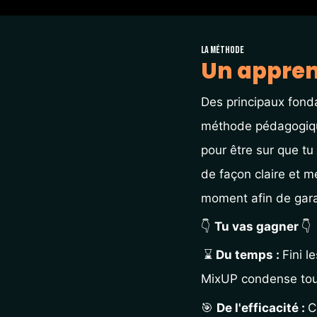
La méthode
Un appren
Des principaux fond
méthode pédagogique 
pour être sur que tu 
de façon claire et m
moment afin de gara
👇 
Tu vas gagner 
👇
⌛ 
Du temps : 
Fini l
MixUP condense tout
🎯 
De l'efficacité : 
C